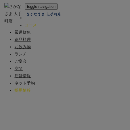
toggle navigation
さかなさま 大手町店
ホーム
コース
厳選鮮魚
逸品料理
お飲み物
ランチ
ご宴会
空間
店舗情報
ネット予約
採用情報