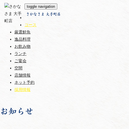
toggle navigation
さかなさま 大手町店
ホーム
コース
厳選鮮魚
逸品料理
お飲み物
ランチ
ご宴会
空間
店舗情報
ネット予約
採用情報
お知らせ