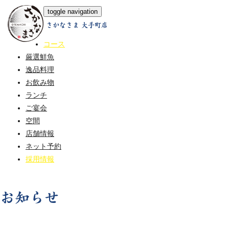
toggle navigation
さかなさま 大手町店
ホーム
コース
厳選鮮魚
逸品料理
お飲み物
ランチ
ご宴会
空間
店舗情報
ネット予約
採用情報
お知らせ