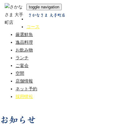
toggle navigation
さかなさま 大手町店
ホーム
コース
厳選鮮魚
逸品料理
お飲み物
ランチ
ご宴会
空間
店舗情報
ネット予約
採用情報
お知らせ