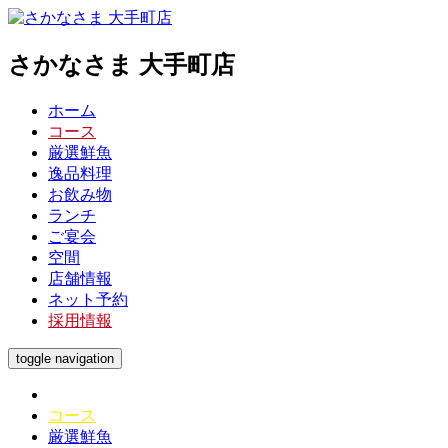
さかなさま 大手町店
ホーム
コース
厳選鮮魚
逸品料理
お飲み物
ランチ
ご宴会
空間
店舗情報
ネット予約
採用情報
toggle navigation
ホーム
コース
厳選鮮魚